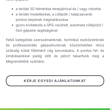
a terület 3D felmérése terepjáróval és / vagy robottal
a terület modellezése, a cölöpök / talajcsavarok
pontos helyének meghatározása
gyors kivitelezés a GPS-vezérelt, automata cölöpöző /
fúró gépeink segítségével
Felső kategóriás szerszámainknak, technikai eszközeinknek
és professzionális gépparkunknak köszönhetően nincs
szükség külső földmérő cég bevonására. A pontos fel- és
kiméréseinkkel pedig időt és pénzt takarítunk meg a
Megrendelőnk számára.
KÉRJE EGYEDI AJÁNLATUNKAT