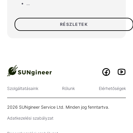
…
RÉSZLETEK
Szolgáltatásaink
Rólunk
Elérhetőségek
2026 SUNgineer Service Ltd. Minden jog fenntartva.
Adatkezelési szabályzat